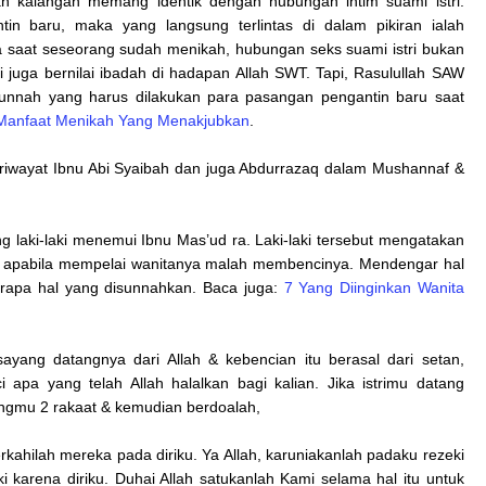
n kalangan memang identik dengan hubungan intim suami istri.
n baru, maka yang langsung terlintas di dalam pikiran ialah
 saat seseorang sudah menikah, hubungan seks suami istri bukan
juga bernilai ibadah di hadapan Allah SWT. Tapi, Rasulullah SAW
sunnah yang harus dilakukan para pasangan pengantin baru saat
 Manfaat Menikah Yang Menakjubkan
.
 riwayat Ibnu Abi Syaibah dan juga Abdurrazaq dalam Mushannaf &
g laki-laki menemui Ibnu Mas’ud ra. Laki-laki tersebut mengatakan
ut apabila mempelai wanitanya malah membencinya. Mendengar hal
erapa hal yang disunnahkan. Baca juga:
7 Yang Diinginkan Wanita
yang datangnya dari Allah & kebencian itu berasal dari setan,
apa yang telah Allah halalkan bagi kalian. Jika istrimu datang
angmu 2 rakaat & kemudian berdoalah,
rkahilah mereka pada diriku. Ya Allah, karuniakanlah padaku rezeki
 karena diriku. Duhai Allah satukanlah Kami selama hal itu untuk