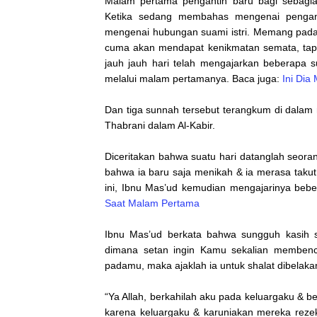
Malam pertama pengantin baru bagi sebagia
Ketika sedang membahas mengenai penganti
mengenai hubungan suami istri. Memang pada
cuma akan mendapat kenikmatan semata, tapi 
jauh jauh hari telah mengajarkan beberapa 
melalui malam pertamanya. Baca juga:
Ini Dia
Dan tiga sunnah tersebut terangkum di dalam
Thabrani dalam Al-Kabir.
Diceritakan bahwa suatu hari datanglah seoran
bahwa ia baru saja menikah & ia merasa tak
ini, Ibnu Mas’ud kemudian mengajarinya beb
Saat Malam Pertama
Ibnu Mas’ud berkata bahwa sungguh kasih sa
dimana setan ingin Kamu sekalian membenci 
padamu, maka ajaklah ia untuk shalat dibelak
“Ya Allah, berkahilah aku pada keluargaku & be
karena keluargaku & karuniakan mereka rezeki