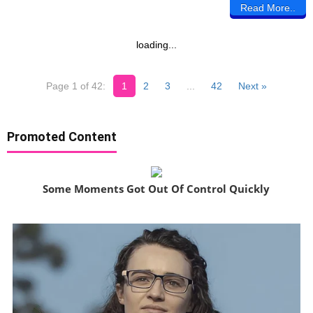
Read More..
loading...
Page 1 of 42:
1
2
3
...
42
Next »
Promoted Content
Some Moments Got Out Of Control Quickly
Brainberries