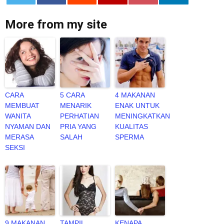
0
More from my site
CARA
5 CARA
4 MAKANAN
MEMBUAT
MENARIK
ENAK UNTUK
WANITA
PERHATIAN
MENINGKATKAN
NYAMAN DAN
PRIA YANG
KUALITAS
MERASA
SALAH
SPERMA
SEKSI
9 MAKANAN
TAMPIL
KENAPA