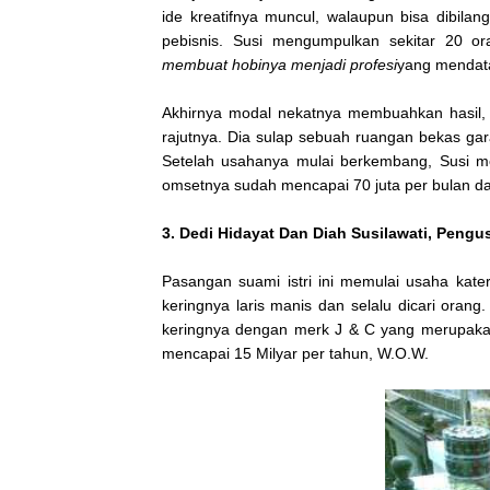
ide kreatifnya muncul, walaupun bisa dibilan
pebisnis. Susi mengumpulkan sekitar 20 o
membuat hobinya menjadi profesi
yang mendat
Akhirnya modal nekatnya membuahkan hasil, 
rajutnya. Dia sulap sebuah ruangan bekas gar
Setelah usahanya mulai berkembang, Susi me
omsetnya sudah mencapai 70 juta per bulan dan
3. Dedi Hidayat Dan Diah Susilawati, Pengu
Pasangan suami istri ini memulai usaha kate
keringnya laris manis dan selalu dicari or
keringnya dengan merk J & C yang merupakan
mencapai 15 Milyar per tahun, W.O.W.