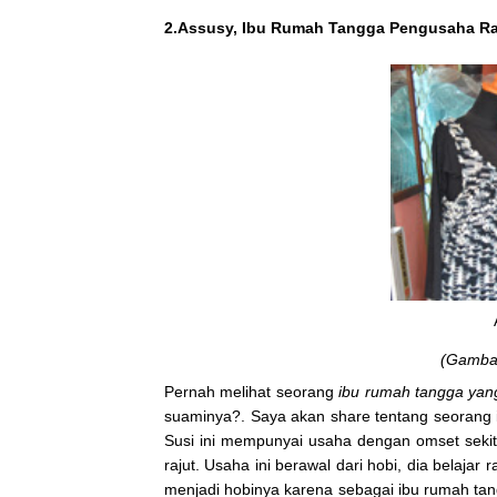
2.
Assusy
, Ibu Rumah Tangga Pengusaha Ra
(Gambar
Pernah melihat seorang
ibu rumah tangga yan
suaminya?. Saya akan share tentang seorang 
Susi ini mempunyai usaha dengan omset sekita
rajut. Usaha ini berawal dari hobi, dia belaja
menjadi hobinya karena sebagai ibu rumah tan