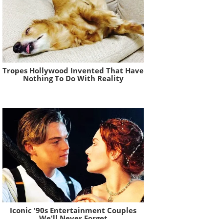
Tropes Hollywood Invented That Have
Nothing To Do With Reality
Brainberries
Iconic '90s Entertainment Couples
We'll Never Forget