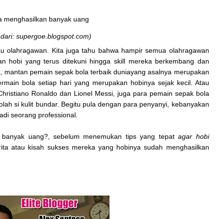
sa menghasilkan banyak uang
dari: supergoe.blogspot.com)
tau olahragawan. Kita juga tahu bahwa hampir semua olahragawan
n hobi yang terus ditekuni hingga skill mereka berkembang dan
ya, mantan pemain sepak bola terbaik duniayang asalnya merupakan
ermain bola setiap hari yang merupakan hobinya sejak kecil. Atau
hristiano Ronaldo dan Lionel Messi, juga para pemain sepak bola
lah si kulit bundar. Begitu pula dengan para penyanyi, kebanyakan
i seorang professional.
n banyak uang?, sebelum menemukan tips yang tepat
agar hobi
 cerita atau kisah sukses mereka yang hobinya sudah menghasilkan