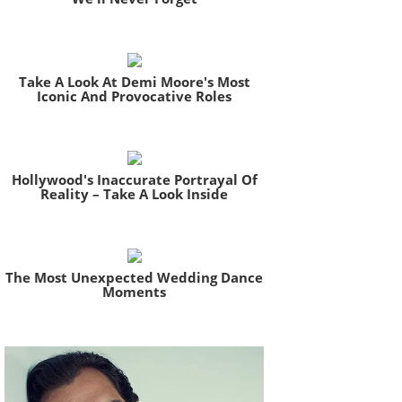
Brainberries
Take A Look At Demi Moore's Most
Iconic And Provocative Roles
Brainberries
Hollywood's Inaccurate Portrayal Of
Reality – Take A Look Inside
Brainberries
The Most Unexpected Wedding Dance
Moments
Brainberries