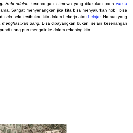
g.
Hobi adalah
kesenangan istimewa yang dilakukan pada
waktu
ma. Sangat menyenangkan jika kita bisa menyalurkan hobi, bisa
di sela-sela kesibukan kita dalam bekerja atau
belajar
. Namun yang
sa menghasilkan uang
. Bisa dibayangkan bukan, selain kesenangan
-pundi uang pun mengalir ke dalam rekening kita.