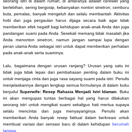
seorang istri di dalam rumah, di antaranya adalah cerewet yang
berlebihan, sering bergosip, kebanyakan nonton sinetron, cemburu
buta, pemalas, banyak mengeluh dan selalu membantah. Aktivitas
hobi dan juga pergaulan harus dijaga secara baik agar tidak
memberikan efek negatif bagi kehidupan anak-anak Anda dan juga
pandangan suami pada Anda. Sesekali memang tidak masalah jika
Anda menonton sinetron, namun jangan sampai lupa dengan
peran utama Anda sebagai istri untuk dapat memberikan perhatian
pada anak-anak serta suaminya.
Lalu, bagaimana dengan urusan ranjang? Urusan yang satu ini
tidak juga tidak lepas dari pembahasan penting dalam buku ini
untuk menjaga cinta dan juga rasa sayang suami pada istri. Penulis
menjelaskannya dengan lengkap semua formulanya di dalam buku
berjudul
Superwife: Resep Rahasia Menjadi Istri Idaman
. Buku
ini akan mengupas tuntas berbagai hal yang harus dilakukan
seorang istri untuk mengikat suami sekaligus hati mertua supaya
selalu mencintai dan juga menyayanginya. Penulis akan
memberikan Anda banyak resep faktual dalam berkreasi untuk
membuat variasi dan sensasi baru di dalam kehidupan
berumah
tangga
.