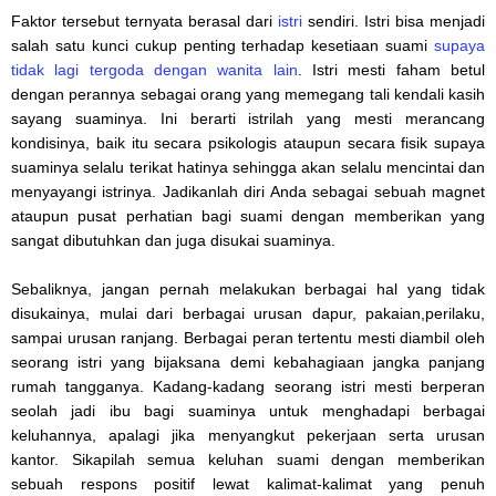
Faktor tersebut ternyata berasal dari
istri
sendiri. Istri bisa menjadi
salah satu kunci cukup penting terhadap kesetiaan suami
supaya
tidak lagi tergoda dengan wanita lain
. Istri mesti faham betul
dengan perannya sebagai orang yang memegang tali kendali kasih
sayang suaminya. Ini berarti istrilah yang mesti merancang
kondisinya, baik itu secara psikologis ataupun secara fisik supaya
suaminya selalu terikat hatinya sehingga akan selalu mencintai dan
menyayangi istrinya. Jadikanlah diri Anda sebagai sebuah magnet
ataupun pusat perhatian bagi suami dengan memberikan yang
sangat dibutuhkan dan juga disukai suaminya.
Sebaliknya, jangan pernah melakukan berbagai hal yang tidak
disukainya, mulai dari berbagai urusan dapur, pakaian,perilaku,
sampai urusan ranjang. Berbagai peran tertentu mesti diambil oleh
seorang istri yang bijaksana demi kebahagiaan jangka panjang
rumah tangganya. Kadang-kadang seorang istri mesti berperan
seolah jadi ibu bagi suaminya untuk menghadapi berbagai
keluhannya, apalagi jika menyangkut pekerjaan serta urusan
kantor. Sikapilah semua keluhan suami dengan memberikan
sebuah respons positif lewat kalimat-kalimat yang penuh