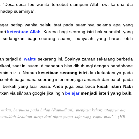
 “Dosa-dosa Ibu wanita tersebut diampuni Allah swt karena dia
rhadap suaminya”.
agar setiap wanita selalu taat pada suaminya selama apa yang
kari
ketentuan Allah
. Karena bagi seorang istri hak suamilah yang
, sedangkan bagi seorang suami, ibunyalah yang harus lebih
an terjadi di
waktu
sekarang ini. Soalnya zaman sekarang berbeda
nikasi, saat ini suami dimanapun bisa dihubungi dengan handphone
meminta izin. Namun
kesetiaan seorang istri
dan ketaatannya pada
n contoh bagaimana seorang isteri menjaga amanah dan patuh pada
 berkah yang luar biasa. Anda juga bisa baca
kisah isteri Nabi
tkan via siMbah google jika ingin
belajar
menjadi isteri yang baik
.
5 waktu, berpuasa pada bulan (Ramadhan), menjaga kehormatannya dan
 masuklah kedalam surga dari pintu mana saja yang kamu mau!.” (HR.