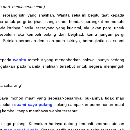
o dari: mediaserius.com)
 seorang istri yang shalihah. Wanita setia ini begitu taat kepada
ma untuk pergi berjihad, sang suami hendak berangkat memenuhi
a istrinya “Istriku tersayang yang kucintai, aku akan pergi untuk
, sebelum aku kembali pulang dari berjihad, kamu jangan pergi
 Setelah berpesan demikian pada istrinya, berangkatlah si suami
 kepada
wanita
tersebut yang mengabarkan bahwa Ibunya sedang
ngatakan pada wanita shalihah tersebut untuk segera menjenguk
dia sekarang”
“Saya mohon maaf yang sebesar-besarnya, bukannya tidak mau
 sebelum
suami saya pulang
, tolong sampaikan permohonan maaf
g kembali tanpa membawa wanita tersebut.
m juga pulang. Keesokan harinya datang kembali seorang utusan
ut
meninggal dunia
. Betapa sedih perasaan wanita tersebut, air