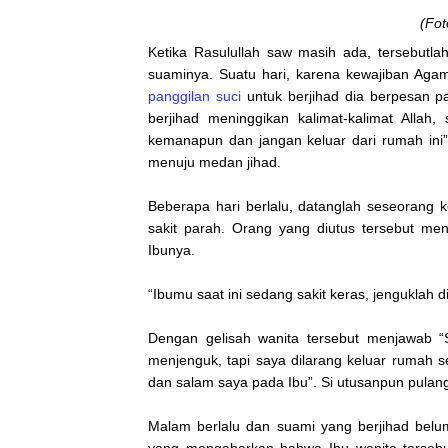
(Fot
Ketika Rasulullah saw masih ada, tersebutlah
suaminya. Suatu hari, karena kewajiban Aga
panggilan suci
untuk berjihad dia berpesan pad
berjihad meninggikan kalimat-kalimat Allah
kemanapun dan jangan keluar dari rumah ini”.
menuju medan jihad.
Beberapa hari berlalu, datanglah seseorang
sakit parah. Orang yang diutus tersebut me
Ibunya.
“Ibumu saat ini sedang sakit keras, jenguklah 
Dengan gelisah wanita tersebut menjawab 
menjenguk, tapi saya dilarang keluar rumah
dan salam saya pada Ibu”. Si utusanpun pulan
Malam berlalu dan suami yang berjihad belu
yang mengabarkan bahwa Ibu wanita terseb