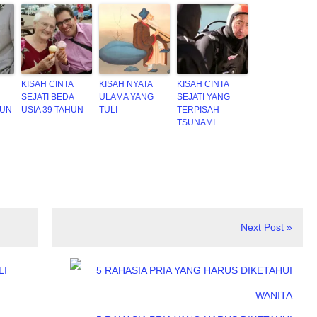
KISAH CINTA
KISAH NYATA
KISAH CINTA
SEJATI BEDA
ULAMA YANG
SEJATI YANG
HUN
USIA 39 TAHUN
TULI
TERPISAH
TSUNAMI
Next Post »
LI