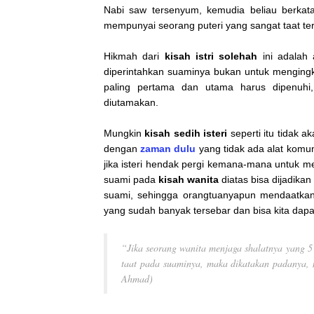
Nabi saw tersenyum, kemudia beliau berkata
mempunyai seorang puteri yang sangat taat te
Hikmah dari
kisah istri solehah
ini adalah 
diperintahkan suaminya bukan untuk menging
paling pertama dan utama harus dipenuhi
diutamakan.
Mungkin
kisah sedih isteri
seperti itu tidak ak
dengan
zaman dulu
yang tidak ada alat komu
jika isteri hendak pergi kemana-mana untuk 
suami pada
kisah wanita
diatas bisa dijadika
suami, sehingga orangtuanyapun mendaatkan
yang sudah banyak tersebar dan bisa kita dapa
“Jika seorang wanita menjaga shalatnya yang 
taat pada suaminya, maka dikatakan padanya,
Ahmad)