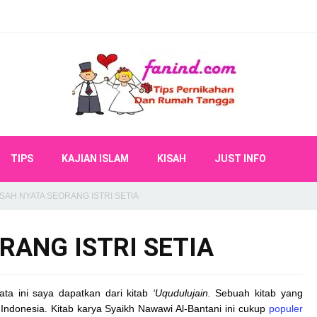
TIPS
KAJIAN ISLAM
KISAH
JUST INFO
ISAH NYATA SEORANG ISTRI SETIA
RANG ISTRI SETIA
ta ini saya dapatkan dari kitab
‘Uqudulujain
.
Sebuah kitab yang
 Indonesia. Kitab karya Syaikh Nawawi Al-Bantani ini cukup
populer