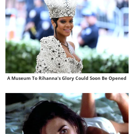
A Museum To Rihanna's Glory Could Soon Be Opened
Brainberries