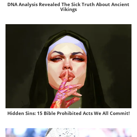
DNA Analysis Revealed The Sick Truth About Ancient
Vikings
Brainberries
Hidden Sins: 15 Bible Prohibited Acts We All Commit!
Brainberries