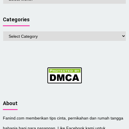
Categories
Categories
About
Fanind.com memberikan tips cinta, pernikahan dan rumah tangga
bahagia bagi para pasangan. Like Facebook kami untuk