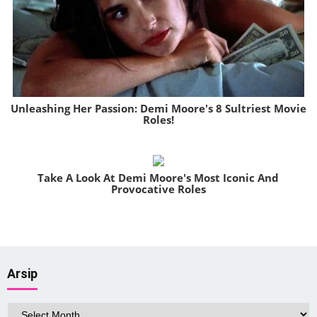
Unleashing Her Passion: Demi Moore's 8 Sultriest Movie
Roles!
Brainberries
Take A Look At Demi Moore's Most Iconic And
Provocative Roles
Brainberries
Arsip
Arsip