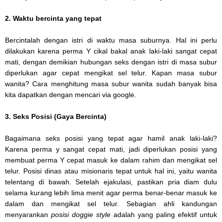
2. Waktu bercinta yang tepat
Bercintalah dengan istri di waktu masa suburnya. Hal ini perlu
dilakukan karena perma Y cikal bakal anak laki-laki sangat cepat
mati, dengan demikian hubungan seks dengan istri di masa subur
diperlukan agar cepat mengikat sel telur. Kapan masa subur
wanita? Cara menghitung masa subur wanita sudah banyak bisa
kita dapatkan dengan mencari via google.
3. Seks Posisi (Gaya Bercinta)
Bagaimana seks posisi yang tepat agar hamil anak laki-laki?
Karena perma y sangat cepat mati, jadi diperlukan posisi yang
membuat perma Y cepat masuk ke dalam rahim dan mengikat sel
telur. Posisi dinas atau misionaris tepat untuk hal ini, yaitu wanita
telentang di bawah. Setelah ejakulasi, pastikan pria diam dulu
selama kurang lebih lima menit agar perma benar-benar masuk ke
dalam dan mengikat sel telur. Sebagian ahli kandungan
menyarankan
posisi doggie style
adalah yang paling efektif untuk