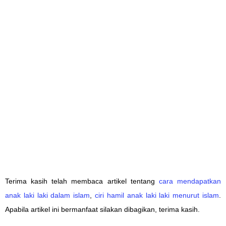
Terima kasih telah membaca artikel tentang
cara mendapatkan
anak laki laki dalam islam
,
ciri hamil anak laki laki menurut islam
.
Apabila artikel ini bermanfaat silakan dibagikan, terima kasih.