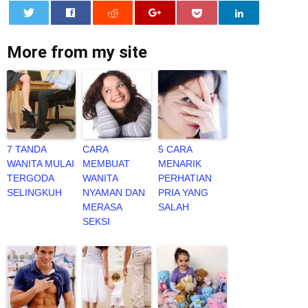
0
More from my site
7 TANDA
CARA
5 CARA
WANITA MULAI
MEMBUAT
MENARIK
TERGODA
WANITA
PERHATIAN
SELINGKUH
NYAMAN DAN
PRIA YANG
MERASA
SALAH
SEKSI