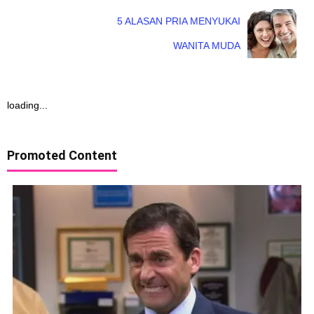
5 ALASAN PRIA MENYUKAI
WANITA MUDA
loading...
Promoted Content