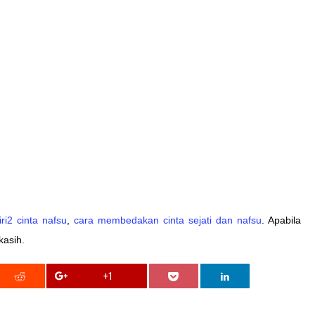
iri2 cinta nafsu
,
cara membedakan cinta sejati dan nafsu
. Apabila
kasih.
+1