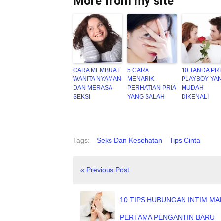
More from my site
CARA MEMBUAT
5 CARA
10 TANDA PRI
WANITA NYAMAN
MENARIK
PLAYBOY YA
DAN MERASA
PERHATIAN PRIA
MUDAH
SEKSI
YANG SALAH
DIKENALI
Tags:
Seks Dan Kesehatan
Tips Cinta
« Previous Post
10 TIPS HUBUNGAN INTIM M
PERTAMA PENGANTIN BARU