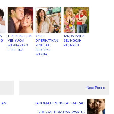
A
11 ALASAN PRIA
YANG
TANDA TANDA
NG
MENYUKAI
DIPERHATIKAN
SELINGKUH
WANITA YANG
PRIA SAAT
PADA PRIA
LEBIH TUA
BERTEMU
WANITA
Next Post »
ALAM
3 AROMA PENINGKAT GAIRAH
SEKSUAL PRIA DAN WANITA