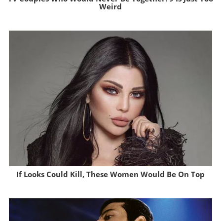
Weird
Brainberries
If Looks Could Kill, These Women Would Be On Top
Brainberries