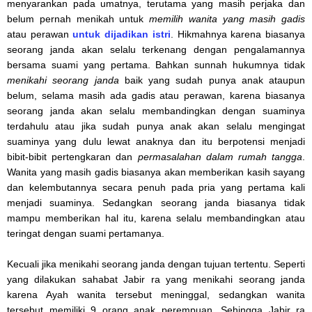
menyarankan pada umatnya, terutama yang masih perjaka dan
belum pernah menikah untuk
memilih wanita yang masih gadis
atau perawan
untuk dijadikan istri
. Hikmahnya karena biasanya
seorang janda akan selalu terkenang dengan pengalamannya
bersama suami yang pertama. Bahkan sunnah hukumnya tidak
menikahi seorang janda
baik yang sudah punya anak ataupun
belum, selama masih ada gadis atau perawan, karena biasanya
seorang janda akan selalu membandingkan dengan suaminya
terdahulu atau jika sudah punya anak akan selalu mengingat
suaminya yang dulu lewat anaknya dan itu berpotensi menjadi
bibit-bibit pertengkaran dan
permasalahan dalam rumah tangga
.
Wanita yang masih gadis biasanya akan memberikan kasih sayang
dan kelembutannya secara penuh pada pria yang pertama kali
menjadi suaminya. Sedangkan seorang janda biasanya tidak
mampu memberikan hal itu, karena selalu membandingkan atau
teringat dengan suami pertamanya.
Kecuali jika menikahi seorang janda dengan tujuan tertentu. Seperti
yang dilakukan sahabat Jabir ra yang menikahi seorang janda
karena Ayah wanita tersebut meninggal, sedangkan wanita
tersebut memiliki 9 orang anak perempuan. Sehingga Jabir ra