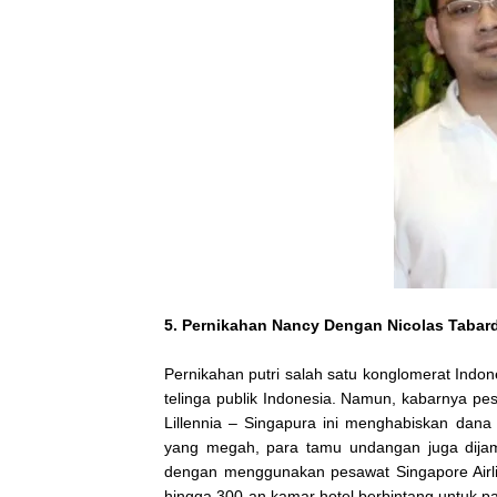
5. Pernikahan Nancy Dengan Nicolas Tabar
Pernikahan putri salah satu konglomerat Indone
telinga publik Indonesia. Namun, kabarnya pes
Lillennia – Singapura ini menghabiskan dan
yang megah, para tamu undangan juga dijamu
dengan menggunakan pesawat Singapore Airline
hingga 300-an kamar hotel berbintang untuk pa