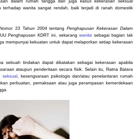
asan dalam rumah tangga dan juga
kasus
kekerasan seksual
terhadap wanita sangat rendah, baik terjadi di ranah domestik
ng Nomor 23 Tahun 2004 tentang
Penghapusan Kekerasan Dalam
 UU Penghapusan KDRT ini, sekarang
wanita
sebagai bagian tak
gga mempunyai kekuatan untuk dapat melaporkan setiap kekerasan
a sebuah tindakan dapat dikatakan sebagai kekerasan apabila
araan ataupun penderitaan secara fisik. Selain itu, Ratna Batara
 seksual
, kesengsaraan psikologis dan/atau penelantaran rumah
ukan perbuatan, pemaksaan atau juga perampasan kemerdekaan
gga.