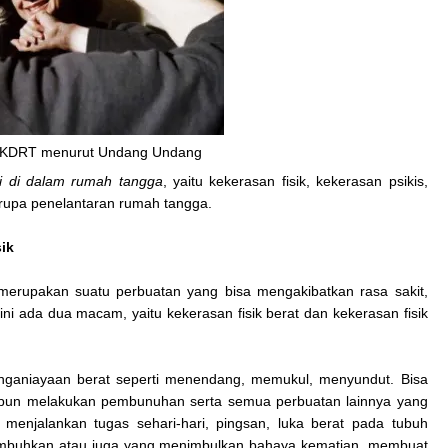
s KDRT menurut Undang Undang
di
di dalam rumah tangga
, yaitu kekerasan fisik, kekerasan psikis,
rupa penelantaran rumah tangga.
ik
merupakan suatu perbuatan yang bisa mengakibatkan rasa sakit,
 ini ada dua macam, yaitu kekerasan fisik berat dan kekerasan fisik
ganiayaan berat seperti menendang, memukul, menyundut. Bisa
pun melakukan pembunuhan serta semua perbuatan lainnya yang
 menjalankan tugas sehari-hari, pingsan, luka berat pada tubuh
isembuhkan atau juga yang menimbulkan bahaya kematian, membuat