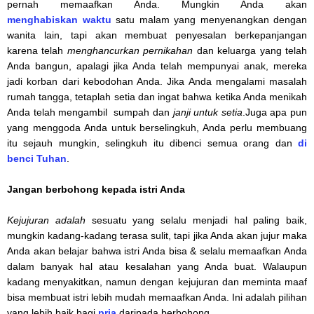
pernah memaafkan Anda. Mungkin Anda akan
menghabiskan
waktu
satu malam yang menyenangkan dengan
wanita lain, tapi akan membuat penyesalan berkepanjangan
karena telah
menghancurkan pernikahan
dan keluarga yang telah
Anda bangun, apalagi jika Anda telah mempunyai anak, mereka
jadi korban dari kebodohan Anda. Jika Anda mengalami masalah
rumah tangga, tetaplah setia dan ingat bahwa ketika Anda menikah
Anda telah mengambil sumpah dan
janji untuk setia
.Juga apa pun
yang menggoda Anda untuk berselingkuh, Anda perlu membuang
itu sejauh mungkin, selingkuh itu dibenci semua orang dan
di
benci Tuhan
.
Jangan berbohong kepada istri Anda
Kejujuran adalah
sesuatu yang selalu menjadi hal paling baik,
mungkin kadang-kadang terasa sulit, tapi jika Anda akan jujur ​​maka
Anda akan belajar bahwa istri Anda bisa & selalu memaafkan Anda
dalam banyak hal atau kesalahan yang Anda buat. Walaupun
kadang menyakitkan, namun dengan kejujuran dan meminta maaf
bisa membuat istri lebih mudah memaafkan Anda. Ini adalah pilihan
yang lebih baik bagi
pria
daripada berbohong.